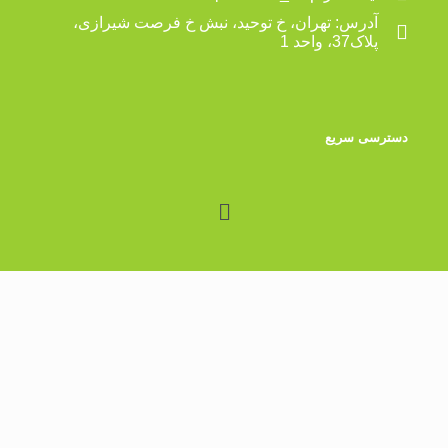
آدرس: تهران، خ توحید، نبش خ فرصت شیرازی،
پلاک37، واحد 1
دسترسی سریع