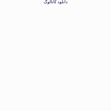
دانلود کاتالوگ
021-66926638
با ما تماس بگیرید